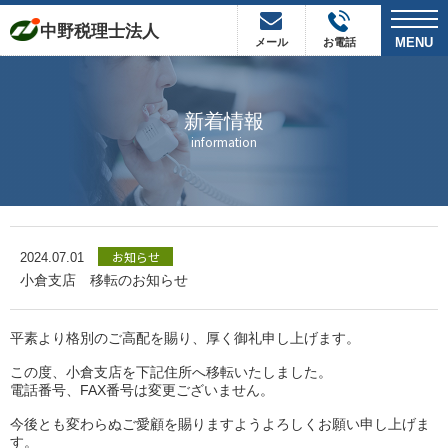
t
中野税理士法人
o
MENU
メール
お電話
g
g
l
e
n
新着情報
a
v
information
i
g
a
t
i
o
n
お知らせ
2024.07.01
小倉支店 移転のお知らせ
平素より格別のご高配を賜り、厚く御礼申し上げます。
この度、小倉支店を下記住所へ移転いたしました。
電話番号、FAX番号は変更ございません。
今後とも変わらぬご愛顧を賜りますようよろしくお願い申し上げま
す。